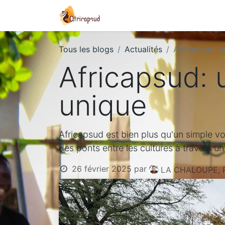
Accueil
À propos
Nos 
Tous les blogs
Actualités
Africapsud: u
Africapsud: 
unique
Africapsud est bien plus qu'un simple vo
des ponts entre les cultures à travers 
26 février 2025
par
LA CHALOUPE, R