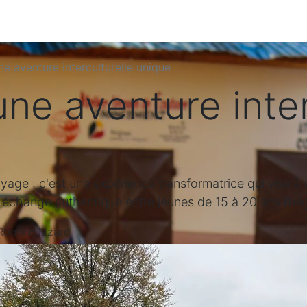
programmes
Actualités
Nous aider
ne aventure interculturelle unique
une aventure inter
yage : c'est une expérience transformatrice qui vise à 
un échange authentique entre jeunes de 15 à 20 ans Belg
omain Izzard