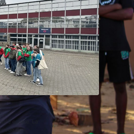
nnée entière. La
ériode de