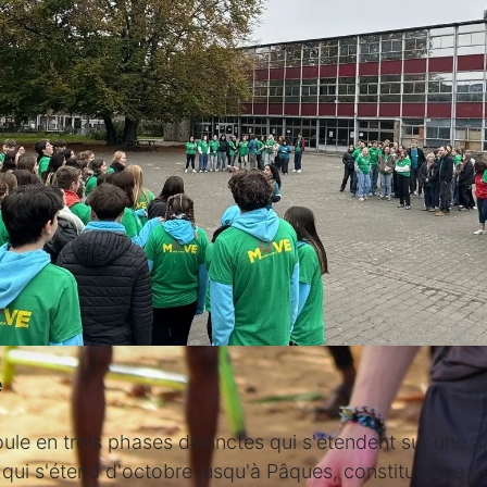
e
oule en trois phases distinctes qui s'étendent sur une a
qui s'étend d'octobre jusqu'à Pâques, constitue une p