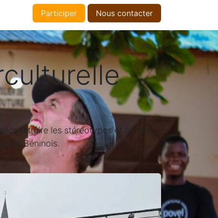
Partic
iper
Nous​​​​ contacter​​
culturelle
déconstruire les stéréotypes et à créer
es et Béninois.